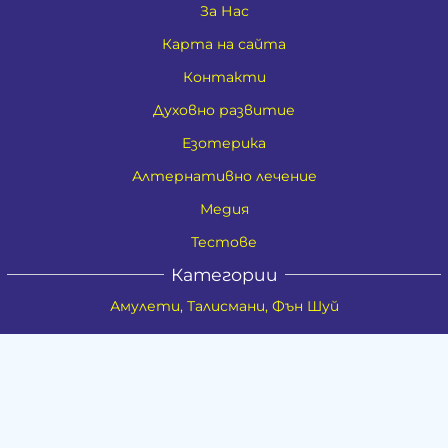
За Нас
Карта на сайта
Контакти
Духовно развитие
Езотерика
Алтернативно лечение
Медия
Тестове
Категории
Амулети, Талисмани, Фън Шуй
Материя
Бижута
Ритуални предмети
Здраве