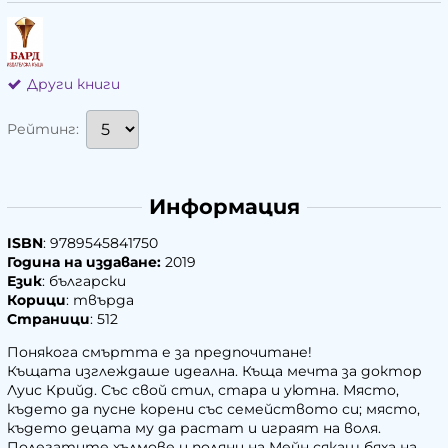
Други книги
Рейтинг:
Информация
ISBN
: 9789545841750
Година на издаване:
2019
Език
: български
Корици
: твърда
Страници
: 512
Понякога смъртта е за предпочитане!
Къщата изглеждаше идеална. Къща мечта за доктор
Луис Крийд. Със свой стил, стара и уютна. Място,
където да пусне корени със семейството си; място,
където децата му да растат и играят на воля.
Полегатите хълмове и поляни на Мейн сякаш бяха на