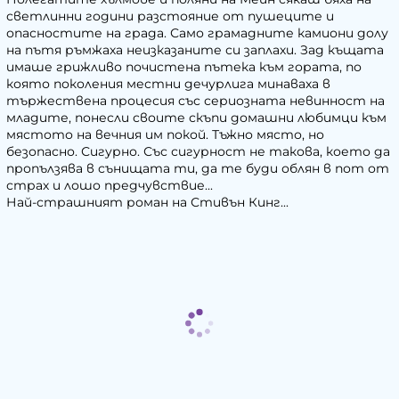
светлинни години разстояние от пушеците и
опасностите на града. Само грамадните камиони долу
на пътя ръмжаха неизказаните си заплахи. Зад къщата
имаше грижливо почистена пътека към гората, по
която поколения местни дечурлига минаваха в
тържествена процесия със сериозната невинност на
младите, понесли своите скъпи домашни любимци към
мястото на вечния им покой. Тъжно място, но
безопасно. Сигурно. Със сигурност не такова, което да
пропълзява в сънищата ти, да те буди облян в пот от
страх и лошо предчувствие...
Най-страшният роман на Стивън Кинг...