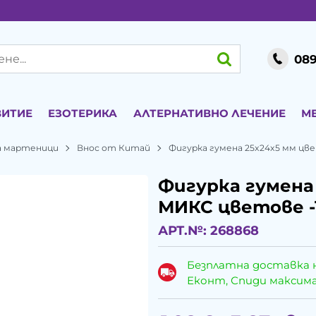
089
ВИТИЕ
ЕЗОТЕРИКА
АЛТЕРНАТИВНО ЛЕЧЕНИЕ
М
за мартеници
Внос от Китай
Фигурка гумена 25x24x5 мм цв
Фигурка гумена
МИКС цветове -
АРТ.№:
268868
Безплатна доставка 
Еконт, Спиди максималн