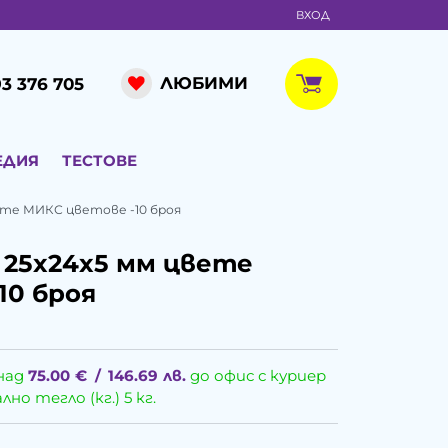
ВХОД
ЛЮБИМИ
3 376 705
ЕДИЯ
ТЕСТОВЕ
ете МИКС цветове -10 броя
 25x24x5 мм цвете
10 броя
над
75.00
€
/
146.69
лв.
до офис с куриер
о тегло (кг.) 5 кг.