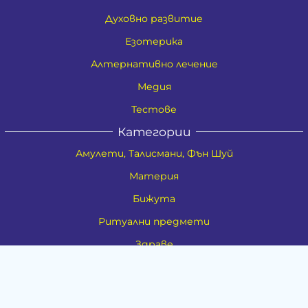
Духовно развитие
Езотерика
Алтернативно лечение
Медия
Тестове
Категории
Амулети, Талисмани, Фън Шуй
Материя
Бижута
Ритуални предмети
Здраве
Натурална козметика
Пособия