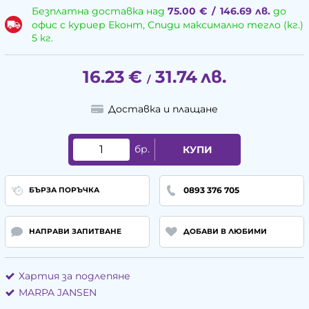
Безплатна доставка над
75.00
€
/
146.69
лв.
до
офис с куриер Еконт, Спиди максимално тегло (кг.)
5 кг.
16.23
€
31.74
лв.
/
Доставка и плащане
бр.
КУПИ
0893 376 705
БЪРЗА ПОРЪЧКА
НАПРАВИ ЗАПИТВАНЕ
ДОБАВИ В ЛЮБИМИ
Хартия за подлепяне
MARPA JANSEN