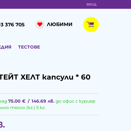
ВХОД
ЛЮБИМИ
3 376 705
ЕДИЯ
ТЕСТОВЕ
ЕЙТ ХЕЛТ капсули * 60
над
75.00
€
/
146.69
лв.
до офис с куриер
о тегло (кг.) 5 кг.
в.