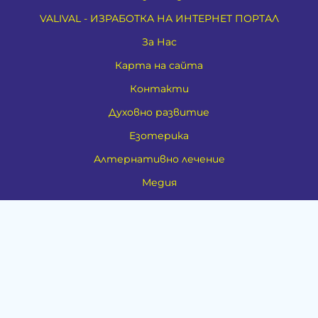
VALIVAL - ИЗРАБОТКА НА ИНТЕРНЕТ ПОРТАЛ
За Нас
Карта на сайта
Контакти
Духовно развитие
Езотерика
Алтернативно лечение
Медия
Тестове
Категории
Амулети, Талисмани, Фън Шуй
Материя
Бижута