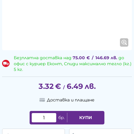
Безплатна доставка над
75.00
€
/
146.69
лв.
до
офис с куриер Еконт, Спиди максимално тегло (кг.)
5 кг.
3.32
€
6.49
лв.
/
Доставка и плащане
бр.
КУПИ