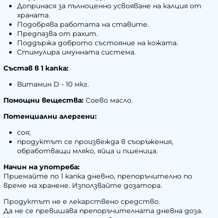
Допринася за пълноценно усвояване на калция от
храната.
Подобрява работата на ставите.
Предпазва от рахит.
Поддържа доброто състояние на кожата.
Стимулира имунната система.
Състав в 1 капка:
Витамин D - 10 мкг.
Помощни вещества:
Соево масло.
Потенциални алергени:
соя;
продуктът се произвежда в съоръжения,
обработващи мляко, яйца и пшеница.
Начин на употреба:
Приемайте по 1 капка дневно, препоръчително по
време на хранене. Използвайте дозатора.
Продуктът не е лекарствено средство.
Да не се превишава препоръчителната дневна доза.