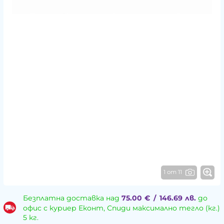
1 от 11
Безплатна доставка над
75.00
€
/
146.69
лв.
до
офис с куриер Еконт, Спиди максимално тегло (кг.)
5 кг.