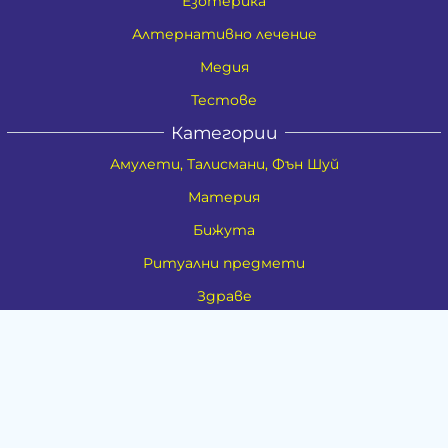
Езотерика
Алтернативно лечение
Медия
Тестове
Категории
Амулети, Талисмани, Фън Шуй
Материя
Бижута
Ритуални предмети
Здраве
Натурална козметика
Пособия
Книги и списания
Поводи