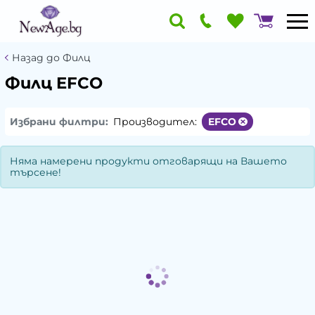
Назад до Филц
Филц EFCO
Избрани филтри:
Производител:
EFCO
Няма намерени продукти отговарящи на Вашето
търсене!