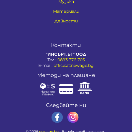
Музика
Материали
Дейности
Контакти
"ИНСЪРТ.БГ" ООД
Тел.:
0893 376 705
E-mail:
office:at:newage.bg
Методи на плащане
Следвайте ни
© 2026
newage.bg
- Всички права запазени.