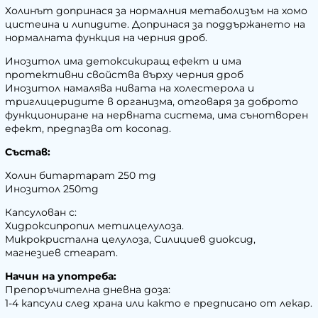
Холинът допринася за нормалния метаболизъм на хомо
цистеина и липидите. Допринася за поддържането на
нормалната функция на черния дроб.
Инозитол има детоксикиращ ефект и има
протективни свойства върху черния дроб
Инозитол намалява нивата на холестерола и
триглицеридите в организма, отговаря за доброто
функциониране на нервната система, има сънотворен
ефект, предпазва от косопад.
Състав:
Холин битартарат 250 mg
Инозитол 250mg
Капсулован с:
Хидроксипропил метилцелулоза.
Микрокристална целулоза, Силициев диоксид,
магнезиев стеарат.
Начин на употреба:
Препоръчителна дневна доза:
1-4 капсули след храна или както е предписано от лекар.