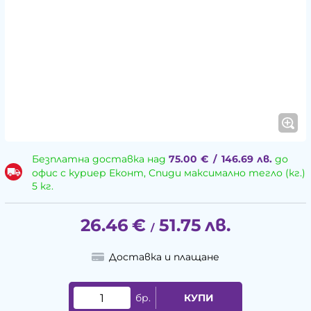
Безплатна доставка над
75.00
€
/
146.69
лв.
до
офис с куриер Еконт, Спиди максимално тегло (кг.)
5 кг.
26.46
€
51.75
лв.
/
Доставка и плащане
бр.
КУПИ