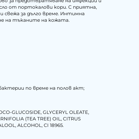
рво за предотвратяване на инфекции и
сло от портокалови кори. С приятна,
 свежа за дълго време. Интимна
не на тъканите на кожата.
актерии по време на полов акт;
COCO-GLUCOSIDE, GLYCERYL OLEATE,
IFOLIA (TEA TREE) OIL, CITRUS
OOL, ALCOHOL, CI 18965.