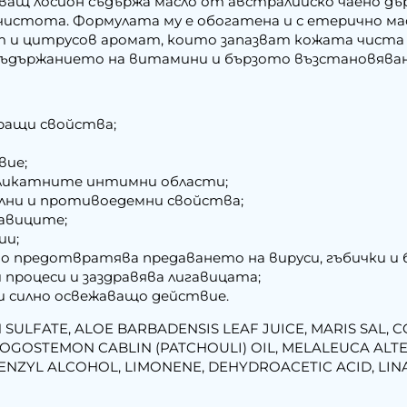
ващ лосион съдържа масло от австралийско чаено дъ
 чистота. Формулата му е обогатена и с етерично ма
т и цитрусов аромат, които запазват кожата чиста и
 съдържанието на витамини и бързото възстановява
ращи свойства;
вие;
еликатните интимни области;
ни и противоедемни свойства;
гавиците;
ии;
 предотвратява предаването на вируси, гъбички и б
процеси и заздравява лигавицата;
и силно освежаващо действие.
 SULFATE, ALOE BARBADENSIS LEAF JUICE, MARIS SAL, 
GOSTEMON CABLIN (PATCHOULI) OIL, MELALEUCA ALTERN
ENZYL ALCOHOL, LIMONENE, DEHYDROACETIC ACID, LINAL