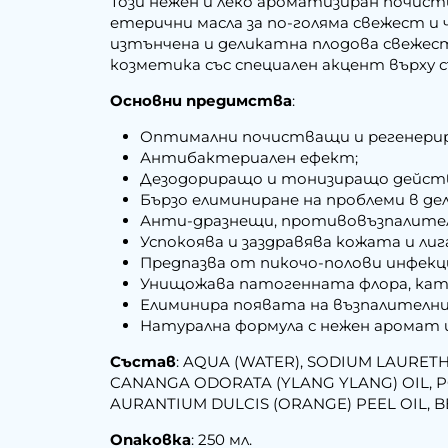
Този нежен и леко ароматизиран почист
етерични масла за по-голяма свежест и
изтънчена и деликатна плодова свежес
козметика със специален акцент върху
Основни предимства
:
Оптимални почистващи и регенери
Антибактериален ефект;
Дезодориращо и тонизиращо дейст
Бързо елиминиране на проблеми в д
Анти-дразнещи, противовъзпалител
Успокоява и заздравява кожата и ли
Предпазва от пикочо-полови инфекц
Унищожава патогенната флора, като
Елиминира появата на възпалителни 
Натурална формула с нежен аромат 
Състав
: AQUA (WATER), SODIUM LAURETH
CANANGA ODORATA (YLANG YLANG) OIL, PO
AURANTIUM DULCIS (ORANGE) PEEL OIL, B
Опаковка
: 250 мл.