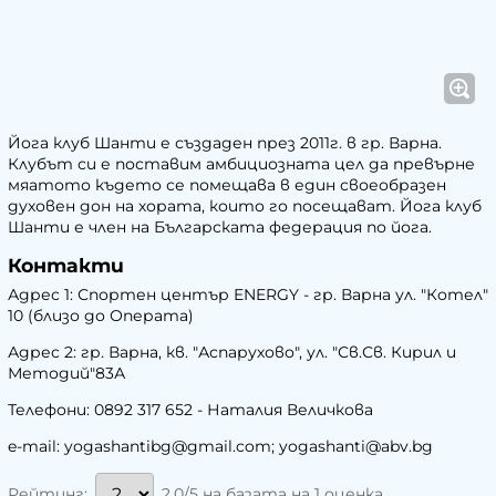
Йога
клуб Шанти е създаден през 2011г. в гр. Варна.
Клубът си е поставим амбициозната цел да превърне
мяатото където се помещава в един своеобразен
духовен дон на хората, които го посещават.
Йога
клуб
Шанти е член на Българската федерация по
йога
.
Контакти
Адрес 1: Спортен център ENERGY - гр. Варна ул. "Котел"
10 (близо до Операта)
Адрес 2: гр. Варна, кв. "Аспарухово", ул. "Св.Св. Кирил и
Методий"83А
Телефони: 0892 317 652 - Наталия Величкова
e-mail: yogashantibg@gmail.com; yogashanti@abv.bg
2.0/5 на базата на 1 оценка
Рейтинг: