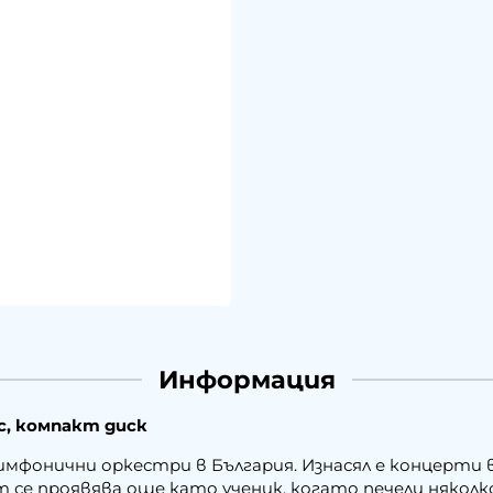
Информация
с, компакт диск
мфонични оркестри в България. Изнасял е концерти в
т се проявява още като ученик, когато печели няколк