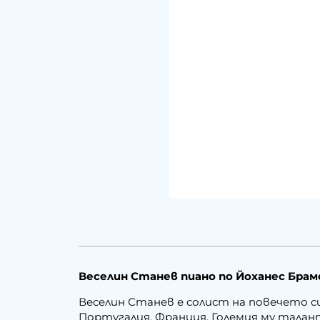
Веселин Станев пиано по Йоханес Брам
Веселин Станев е солист на повечето си
Португалия, Франция. Големия му талан