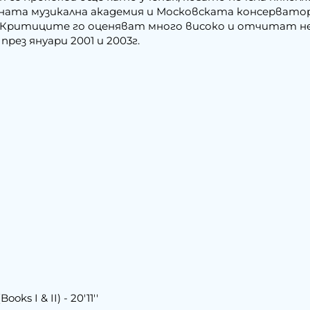
ната музикална академия и Московската консервато
. Критиците го оценяват много високо и отчитат н
през януари 2001 и 2003г.
oks I & II) - 20'11''