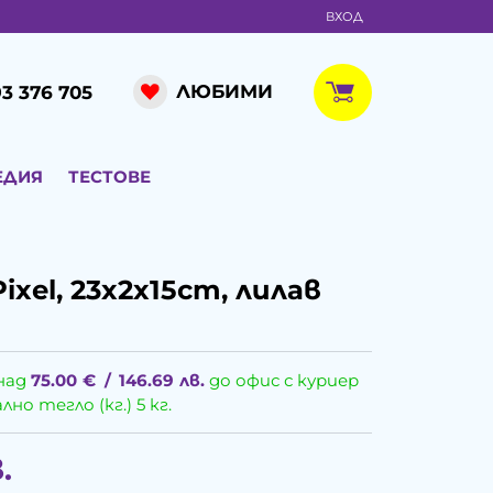
ВХОД
ЛЮБИМИ
3 376 705
ЕДИЯ
ТЕСТОВЕ
xel, 23x2x15cm, лилав
над
75.00
€
/
146.69
лв.
до офис с куриер
о тегло (кг.) 5 кг.
.