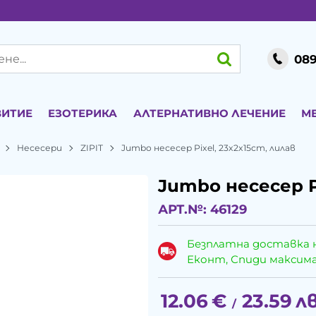
089
ВИТИЕ
ЕЗОТЕРИКА
АЛТЕРНАТИВНО ЛЕЧЕНИЕ
М
Несесери
ZIPIT
Jumbo несесер Pixel, 23x2x15cm, лилав
Jumbo несесер Pi
АРТ.№:
46129
Безплатна доставка 
Еконт, Спиди максималн
12.06
€
23.59
лв
/