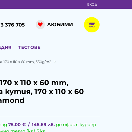
ВХОД
ЛЮБИМИ
3 376 705
ЕДИЯ
ТЕСТОВЕ
, 170 х 110 х 60 mm, 350g/m2
170 х 110 х 60 mm,
 кутия, 170 х 110 х 60
iamond
над
75.00
€
/
146.69
лв.
до офис с куриер
о тегло (кг.) 5 кг.