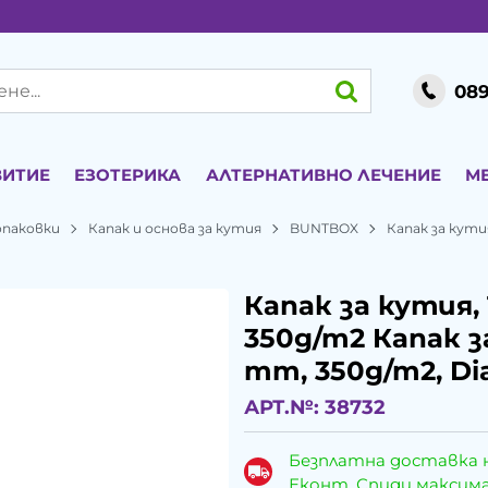
089
ВИТИЕ
ЕЗОТЕРИКА
АЛТЕРНАТИВНО ЛЕЧЕНИЕ
М
опаковки
Капак и основа за кутия
BUNTBOX
Капак за кутия
Капак за кутия, 
350g/m2 Капак за
mm, 350g/m2, D
АРТ.№:
38732
Безплатна доставка 
Еконт, Спиди максималн