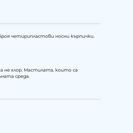
броя четирипластови носни кърпички.
 а не хлор. Мастилата, които са
лната среда.