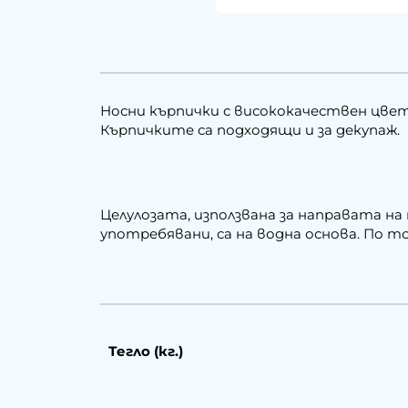
Носни кърпички с висококачествен цве
Кърпичките са подходящи и за декупаж.
Целулозата, използвана за направата на
употребявани, са на водна основа. По т
Тегло (кг.)