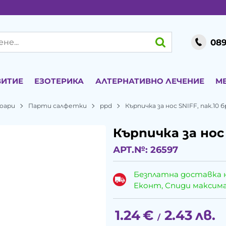
089
ВИТИЕ
ЕЗОТЕРИКА
АЛТЕРНАТИВНО ЛЕЧЕНИЕ
М
оари
Парти салфетки
ppd
Кърпичка за нос SNIFF, пак.10 б
Кърпичка за нос 
АРТ.№:
26597
Безплатна доставка 
Еконт, Спиди максималн
1.24
€
2.43
лв.
/