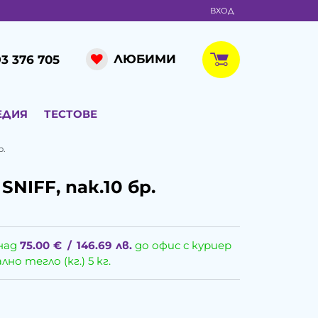
ВХОД
ЛЮБИМИ
3 376 705
ЕДИЯ
ТЕСТОВЕ
р.
SNIFF, пак.10 бр.
над
75.00
€
/
146.69
лв.
до офис с куриер
о тегло (кг.) 5 кг.