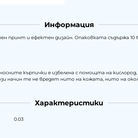
Информация
тен принт и ефектен дизайн. Опаковката съдържа 10 
 носните кърпички е избелена с помощта на кислород,
ози начин те не вредят нито на кожата, нито на око
Характеристики
0.03