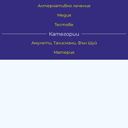
Алтернативно лечение
Медия
Тестове
Категории
Амулети, Талисмани, Фън Шуй
Материя
Бижута
Ритуални предмети
Здраве
Натурална козметика
Пособия
Книги и списания
Поводи
Хоби и свободно време