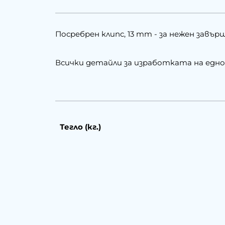
Посребрен клипс, 13 mm - за нежен завъ
Всички детайли за изработката на едн
Тегло (кг.)