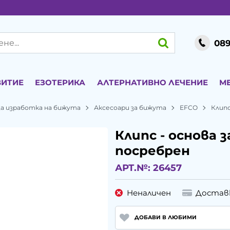
089
ВИТИЕ
ЕЗОТЕРИКА
АЛТЕРНАТИВНО ЛЕЧЕНИЕ
М
а изработка на бижута
Аксесоари за бижута
EFCO
Клипс
Клипс - основа з
посребрен
АРТ.№:
26457
Неналичен
Достав
ДОБАВИ В ЛЮБИМИ