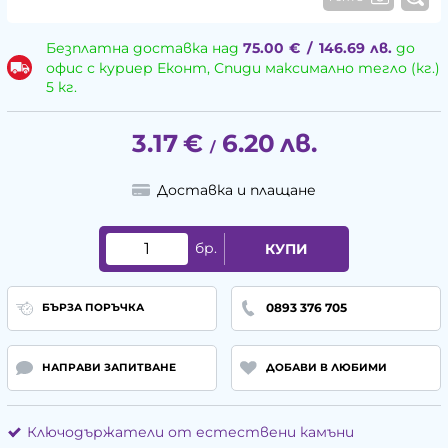
Безплатна доставка над
75.00
€
/
146.69
лв.
до
офис с куриер Еконт, Спиди максимално тегло (кг.)
5 кг.
3.17
€
6.20
лв.
/
Доставка и плащане
бр.
КУПИ
0893 376 705
БЪРЗА ПОРЪЧКА
НАПРАВИ ЗАПИТВАНЕ
ДОБАВИ В ЛЮБИМИ
Ключодържатели от естествени камъни