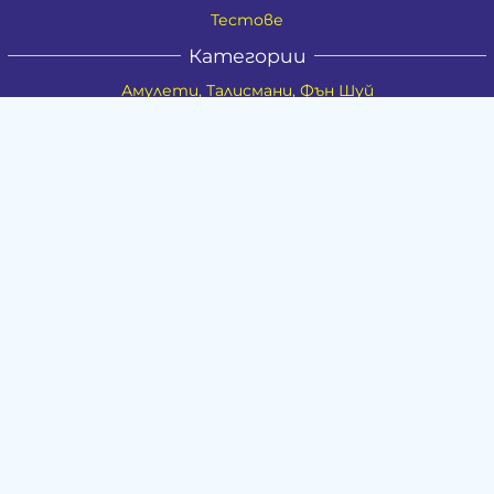
Тестове
Категории
Амулети, Талисмани, Фън Шуй
Материя
Бижута
Ритуални предмети
Здраве
Натурална козметика
Пособия
Книги и списания
Поводи
Хоби и свободно време
Музика
Материали