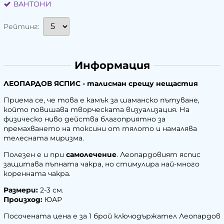
ВАНТОНИ
Рейтинг:
Информация
ЛЕОПАРДОВ ЯСПИС - талисман срещу нещастия
Приема се, че това е камък за шаманско пътуване,
който повишава творческата визуализация. На
физическо ниво действа благоприятно за
премахването на токсини от тялото и намалява
телесната миризма.
Полезен е и при
самолечение
. Леопардовият яспис
защитава пъпната чакра, но стимулира най-много
коренната чакра.
Размери:
2-3 см.
Произход:
ЮАР
Посочената цена е за 1 брой ключодържател Леопардов