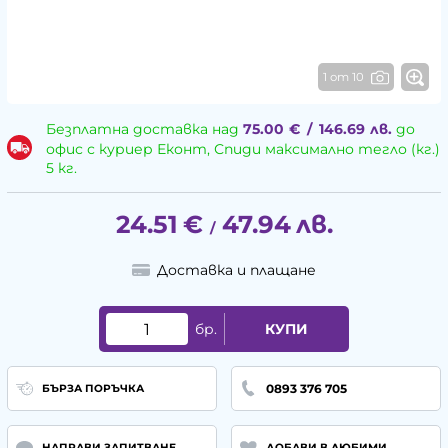
1 от 10
Безплатна доставка над
75.00
€
/
146.69
лв.
до
офис с куриер Еконт, Спиди максимално тегло (кг.)
5 кг.
24.51
€
47.94
лв.
/
Доставка и плащане
бр.
КУПИ
0893 376 705
БЪРЗА ПОРЪЧКА
НАПРАВИ ЗАПИТВАНЕ
ДОБАВИ В ЛЮБИМИ