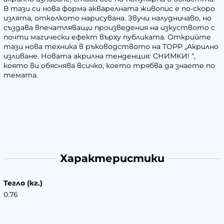
В тази си нова форма акварелната живопис е по-скоро
излята, отколкото нарисувана. Звучи налудничаво, но
създава впечатляващи произведения на изкуството с
почти магически ефект върху публиката. Открийте
тази нова техника в ръководството на TOPP „Акрилно
изливане. Новата акрилна тенденция: СНИМКИ! “,
която ви обяснява всичко, което трябва да знаете по
темата.
Характеристики
Тегло (кг.)
0.76