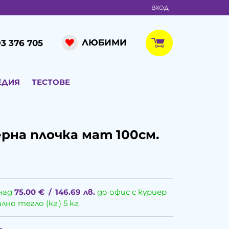
ВХОД
ЛЮБИМИ
3 376 705
ЕДИЯ
ТЕСТОВЕ
ерна плочка мат 100см.
над
75.00
€
/
146.69
лв.
до офис с куриер
о тегло (кг.) 5 кг.