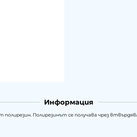
Информация
т полирезин. Полирезинът се получава чрез втвърдяван