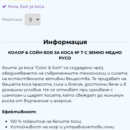
Къна, Боя за коса
Рейтинг:
Информация
КОЛОР & СОЙН БОЯ ЗА КОСА № 7 C ЗЕМНО МЕДНО
РУСО
Боите за коса "Color & Soin" са създадени чрез
обединяването на съвременните технологии и силата
на естествените активни вещества. Те придават на
Вашата коса красота, сила и блясък, достъпни вече и в
домашни условия. Не се отмиват при измиване с
шампоан и щадят косата, като свеждат до минимум
риска от възпаление и алергия.
Ефективност:
100 % покритие на белите коси;
Устойчивост на хлор и ултравиолетови лъчи.