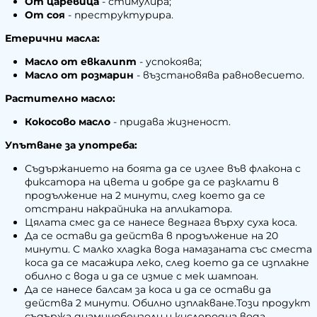
От царевица
- стимулира;
От соя
- преструктурира.
Етерични масла:
Масло от евкалипт
- успокоява;
Масло от розмарин
- възстановява равновесието.
Растително масло:
Кокосово масло
- придава жизненост.
Упътване за употреба:
Съдържанието на боята да се излее във флакона с
фиксатора на цвета и добре да се разклати в
продължение на 2 минути, след което да се
отстрани накрайника на апликатора.
Цялата смес да се нанесе веднага върху суха коса.
Да се остави да действа в продължение на 20
минути. С малко хладка вода намазаната със сместа
коса да се масажира леко, след което да се изплакне
обилно с вода и да се измие с мек шампоан.
Да се нанесе балсам за коса и да се остави да
действа 2 минути. Обилно изплакване.Този продукт
съдържа диаминобензоли и кислородна вода.