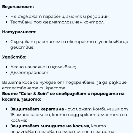
Безопасност:
Не съдържат парабени, амоняк и резорцин;
Тествани под дерматологичен контрол.
Натуралност:
Съдържат растителни екстракти с успокояващо
действие.
Удобство:
Лесно нанасяне и изплакване;
Дълготрайност.
Вашата коса се нуждае от подхранване, за да разкрие
естествената си красота.
Боите "Color & Soin" се съобразяват с природата на
косата, защото:
Защитават кератина
- съдържат комбинация от
18 аминокиселини, които поддържат целостта на
косъма;
Защитават липидите на косъма
, които
осигуряват неговата еластичност, защита,