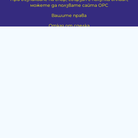
можете да ползвате сайта ОРС
Вашите права
Отказ от сделка
VALIVAL - ИЗРАБОТКА НА ИНТЕРНЕТ ПОРТАЛ
За Нас
Карта на сайта
Контакти
Духовно развитие
Езотерика
Алтернативно лечение
Медия
Тестове
Категории
Амулети, Талисмани, Фън Шуй