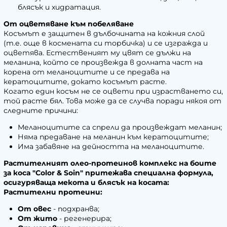
блясък и хидратация.
От оцветяване към побеляване
Косъмът е защитен в дълбочината на кожния слой
(т.е. още в космената си торбичка) и се изгражда и
оцветява. Естественият му цвят се дължи на
меланина, който се произвежда в долната част на
корена от меланоцитите и се предава на
кератоцитите, докато косъмът расте.
Когато един косъм не се оцвети при израстването си,
той расте бял. Това може да се случва поради някоя от
следните причини:
Меланоцитите са спрели да произвеждат меланин;
Няма предаване на меланин към кератоцитите;
Има забавяне на дейността на меланоцитите.
Растителният олео-протеинов комплекс на боите
за коса "Color & Soin" притежава специална формула,
осигуряваща мекота и блясък на косата:
Растителни протеини:
От овес
- подхранва;
От жито
- регенерира;