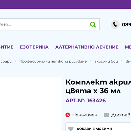
089
ВИТИЕ
ЕЗОТЕРИКА
АЛТЕРНАТИВНО ЛЕЧЕНИЕ
М
есоари
Професионални четки за рисуване
акрилни бои
Вн
Комплект акрил
цвята x 36 мл
АРТ.№:
163426
Неналичен
Достав
ДОБАВИ В ЛЮБИМИ