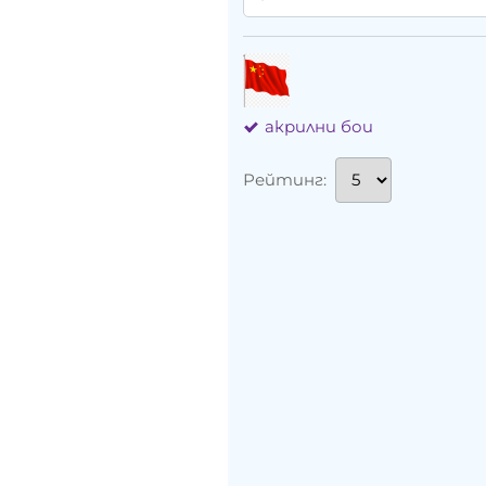
акрилни бои
Рейтинг: