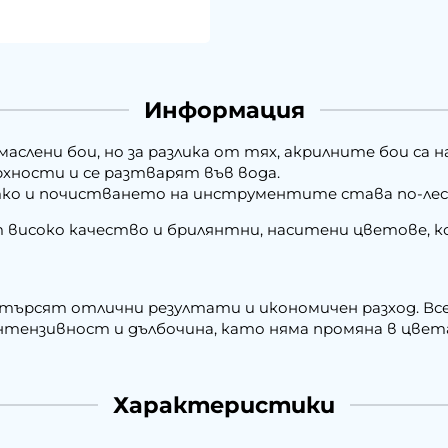
Информация
аслени бои, но за разлика от тях, акрилните бои са н
рхности и се разтварят във вода.
атко и почистването на инструментите става по-лес
ат високо качество и брилянтни, наситени цветове, 
о търсят отлични резултати и икономичен разход. Вс
нтензивност и дълбочина, като няма промяна в цвета
Характеристики