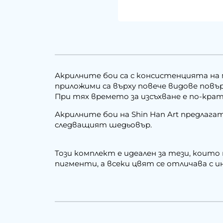
Акрилните бои са с консистенцията на м
приложими са върху повече видове повъ
При тях времето за изсъхване е по-кр
Акрилните бои на Shin Han Art предлаг
следващият шедьовър.
Този комплект е идеален за тези, коит
пигменти, а всеки цвят се отличава с и