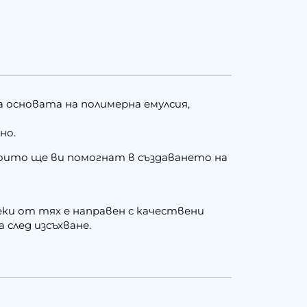
а основата на полимерна емулсия,
но.
които ще ви помогнат в създаването на
еки от тях е направен с качествени
 след изсъхване.