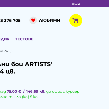
ВХОД
ЛЮБИМИ
3 376 705
ЕДИЯ
ТЕСТОВЕ
l, 24 цв.
ни бои ARTISTS'
4 цв.
над
75.00
€
/
146.69
лв.
до офис с куриер
о тегло (кг.) 5 кг.