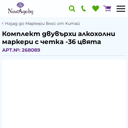
Назад до Маркери Внос от Китай
Комплект двувърхи алкохолни
маркери с четка -36 цвята
АРТ.№:
268089