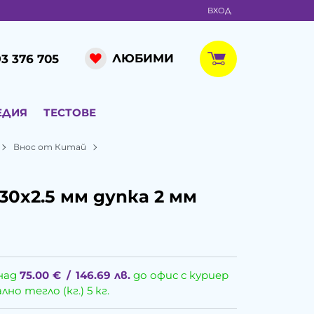
ВХОД
ЛЮБИМИ
3 376 705
ЕДИЯ
ТЕСТОВЕ
Внос от Китай
30x2.5 мм дупка 2 мм
над
75.00
€
/
146.69
лв.
до офис с куриер
о тегло (кг.) 5 кг.