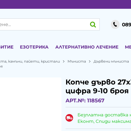
089
ВИТИЕ
ЕЗОТЕРИКА
АЛТЕРНАТИВНО ЛЕЧЕНИЕ
М
ста, камъни, пайети, кристали
Мъниста
Дървени мъниста
оя
Копче дърво 27x
цифра 9-10 броя
АРТ.№:
118567
Безплатна доставка 
Еконт, Спиди максималн