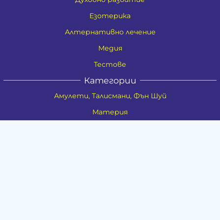
Езотерика
Алтернативно лечение
Медия
Тестове
Категории
Амулети, Талисмани, Фън Шуй
Материя
Бижута
Ритуални предмети
Здраве
Натурална козметика
Пособия
Книги и списания