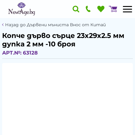
Назад до Дървени мъниста Внос от Китай
Копче дърво сърце 23x29x2.5 мм
дупка 2 мм -10 броя
АРТ.№:
63128