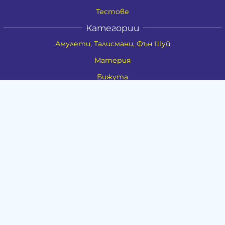
Тестове
Категории
Амулети, Талисмани, Фън Шуй
Материя
Бижута
Ритуални предмети
Здраве
Натурална козметика
Пособия
Книги и списания
Поводи
Хоби и свободно време
Музика