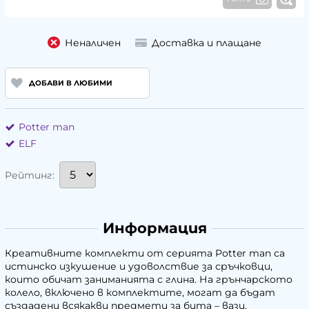
Неналичен
Доставка и плащане
ДОБАВИ В ЛЮБИМИ
Potter man
ELF
Рейтинг:
Информация
Креативните комплекти от серията Potter man са
истинско изкушение и удоволствие за сръчковци,
които обичат заниманията с глина. На грънчарското
колело, включено в комплектите, могат да бъдат
създадени всякакви предмети за бита – вази,