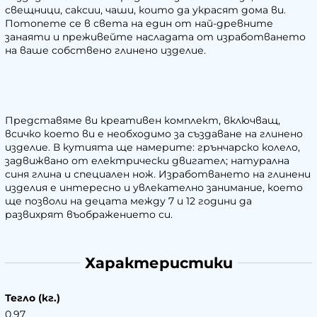
свещници, саксии, чаши, които да украсят дома ви.
Потопете се в света на един от най-древните
занаяти и преживейте насладата от изработването
на ваше собствено глинено изделие.
Представяме ви креативен комплект, включващ,
всичко което ви е необходимо за създаване на глинено
изделие. В кутията ще намерите: грънчарско колело,
задвижвано от електрически двигател; натурална
синя глина и специален нож. Изработването на глинени
изделия е интересно и увлекателно занимание, което
ще позволи на децата между 7 и 12 години да
развихрят въображението си.
Характеристики
Тегло (кг.)
0.97