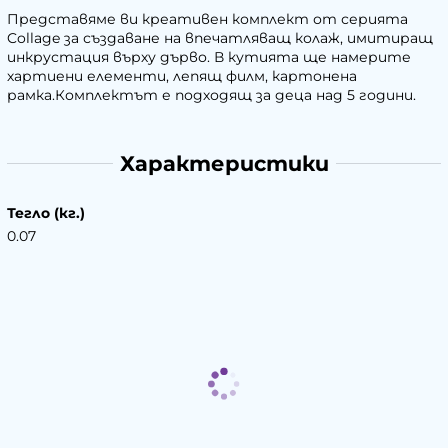
Представяме ви креативен комплект от серията
Collage за създаване на впечатляващ колаж, имитиращ
инкрустация върху дърво. В кутията ще намерите
хартиени елементи, лепящ филм, картонена
рамка.Комплектът е подходящ за деца над 5 години.
Характеристики
Тегло (кг.)
0.07