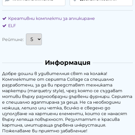
Креативни комплекти за апликиране
ELF
Рейтинг:
Информация
Добре дошли в удивителния свят на колажа!
Комплектите от серията Collage са специално
разработени, за да ви представят техниката
маркетри (marquetry style), чрез която се създават
мотиви върху разнообразни дървени фурнири. Серията
е специално адаптирана за деца. Не са необходими
ножица, лепило или четка, всичко е сведено до
използване на хартиени елементи, които се нанасят
върху лепяща повърхност. Резултатът е красива
картина, имитираща дървена инкрустация.
Пожелаваме ви приятно забавление!