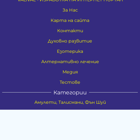
За Нас
Карта на сайта
Контакти
Духовно развитие
Езотерика
Алтернативно лечение
Медия
Тестове
Категории
Амулети, Талисмани, Фън Шуй
Материя
Бижута
Ритуални предмети