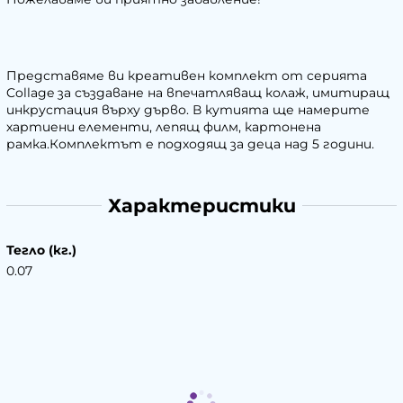
Представяме ви креативен комплект от серията
Collage за създаване на впечатляващ колаж, имитиращ
инкрустация върху дърво. В кутията ще намерите
хартиени елементи, лепящ филм, картонена
рамка.Комплектът е подходящ за деца над 5 години.
Характеристики
Тегло (кг.)
0.07