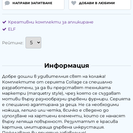
НАПРАВИ ЗАПИТВАНЕ
ДОБАВИ В ЛЮБИМИ
Креативни комплекти за апликиране
ELF
Рейтинг:
Информация
Добре дошли в удивителния свят на колажа!
Комплектите от серията Collage са специално
разработени, за да ви представят техниката
маркетри (marquetry style), чрез която се създават
мотиви върху разнообразни дървени фурнири. Серията
е специално адаптирана за деца. Не са необходими
ножица, лепило или четка, всичко е сведено до
използване на хартиени елементи, които се нанасят
върху лепяща повърхност. Резултатът е красива
картина, имитираща дървена инкрустация.
Пожелаваме ви приятно забавление!