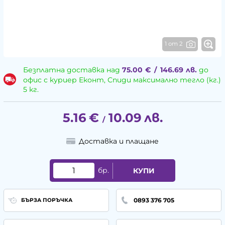
1 от 2
Безплатна доставка над
75.00
€
/
146.69
лв.
до
офис с куриер Еконт, Спиди максимално тегло (кг.)
5 кг.
5.16
€
10.09
лв.
/
Доставка и плащане
бр.
КУПИ
0893 376 705
БЪРЗА ПОРЪЧКА