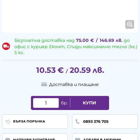
Безплатна доставка над
75.00
€
/
146.69
лв.
до
офис с куриер Еконт, Спиди максимално тегло (кг.)
5 кг.
10.53
€
20.59
лв.
/
Доставка и плащане
бр.
КУПИ
0893 376 705
БЪРЗА ПОРЪЧКА
НАПРАВИ ЗАПИТВАНЕ
ДОБАВИ В ЛЮБИМИ