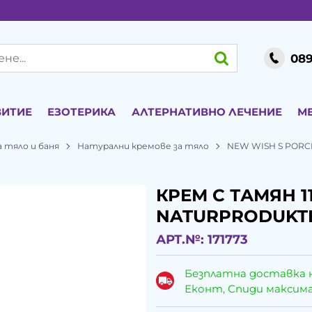
089
ВИТИЕ
ЕЗОТЕРИКА
АЛТЕРНАТИВНО ЛЕЧЕНИЕ
М
 тяло и баня
Натурални кремове за тяло
NEW WISH S PORC
КРЕМ С ТАМЯН 1
NATURPRODUKT
АРТ.№:
171773
Безплатна доставка 
Еконт, Спиди максималн