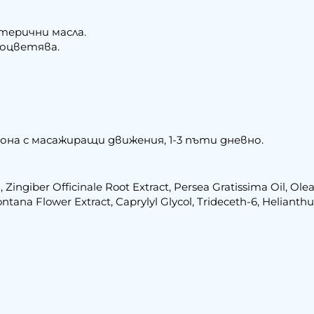
терични масла.
е оцветява.
она с масажиращи движения, 1-3 пъти дневно.
n, Zingiber Officinale Root Extract, Persea Gratissima Oil, Ol
ontana Flower Extract, Caprylyl Glycol, Trideceth-6, Helianth