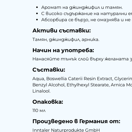
Аромат на джинджифил и тамян.
С високо съдържание на натурални е
Абсорбира се бързо, не омазнява и н
Активи съставки:
Тамян, джинджифил, арника.
Начин на употреба:
Нанасяйте тънък слой върху желаната з
Съставки:
Aqua, Boswellia Caterii Resin Extract, Glyceri
Benzyl Alcohol, Ethylhexyl Stearate, Arnica M
Linalool.
Опаковка:
110 мл
Произведено в Германия от:
Inntaler Naturprodukte GmbH