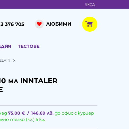
ВХОД
ЛЮБИМИ
3 376 705
ЕДИЯ
ТЕСТОВЕ
ELAIN
10 мл INNTALER
E
над
75.00
€
/
146.69
лв.
до офис с куриер
о тегло (кг.) 5 кг.