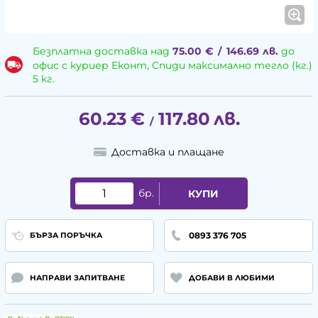
Безплатна доставка над
75.00
€
/
146.69
лв.
до
офис с куриер Еконт, Спиди максимално тегло (кг.)
5 кг.
60.23
€
117.80
лв.
/
Доставка и плащане
бр.
КУПИ
0893 376 705
БЪРЗА ПОРЪЧКА
НАПРАВИ ЗАПИТВАНЕ
ДОБАВИ В ЛЮБИМИ