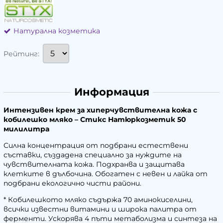
Натурална козметика
Рейтинг:
Информация
Интензивен крем за хиперчувствителна кожа с
кобилешко мляко – Стикс Натюркозметик 50
милилитра
Силна концентрация от подбрани естествени
съставки, създадена специално за нуждите на
чувствителната кожа. Подхранва и защитава
клетките в дълбочина. Обогатен с невен и лайка от
подбрани екологично чисти райони.
* Кобилешкото мляко съдържа 70 аминокиселини,
всички известни витамини и широка палитра от
ферменти. Ускорява 4 пъти метаболизма и синтеза на