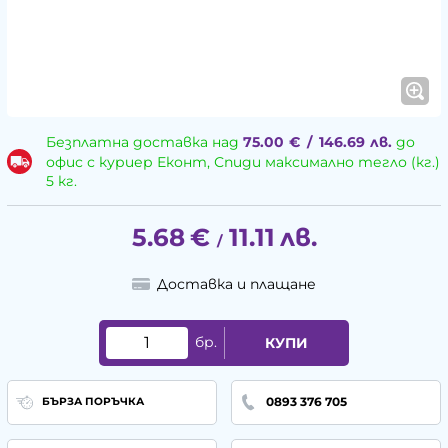
Безплатна доставка над
75.00
€
/
146.69
лв.
до
офис с куриер Еконт, Спиди максимално тегло (кг.)
5 кг.
5.68
€
11.11
лв.
/
Доставка и плащане
бр.
КУПИ
0893 376 705
БЪРЗА ПОРЪЧКА