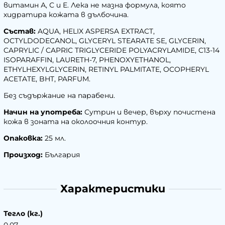
витамин А, С и Е. Лека не мазна формула, която
хидратира кожата в дълбочина.
Състав:
AQUA, HELIX ASPERSA EXTRACT,
OCTYLDODECANOL, GLYCERYL STEARATE SE, GLYCERIN,
CAPRYLIC / CAPRIC TRIGLYCERIDE POLYACRYLAMIDE, C13-14
ISOPARAFFIN, LAURETH-7, PHENOXYETHANOL,
ETHYLHEXYLGLYCERIN, RETINYL PALMITATE, OCOPHERYL
ACETATE, BHT, PARFUM.
Без съдържание на парабени.
Начин на употреба:
Сутрин и вечер, върху почистена
кожа в зоната на околоочния контур.
Опаковка:
25 мл.
Произход:
България
Характеристики
Тегло (кг.)