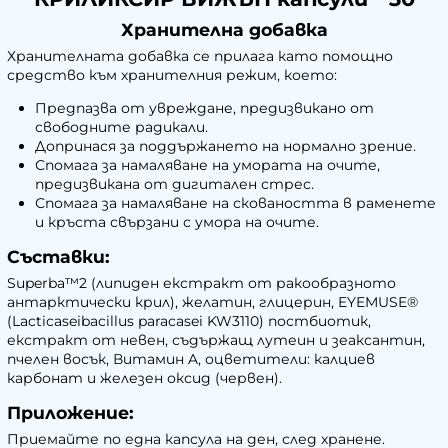
Хранителна добавка
Хранителната добавка се прилага като помощно
средство към хранителния режим, което:
Предпазва от увреждане, предизвикано от
свободните радикали.
Допринася за поддържането на нормално зрение.
Спомага за намаляване на умората на очите,
предизвикана от дигитален стрес.
Спомага за намаляване на сковаността в раменете
и кръста свързани с умора на очите.
Съставки:
Superba™2 (липиден екстракт от ракообразното
антарктически крил), желатин, глицерин, EYEMUSE®
(Lacticaseibacillus paracasei KW3110) постбиотик,
екстракт от невен, съдържащ лутеин и зеаксантин,
пчелен восък, Витамин A, оцветители: калциев
карбонат и железен оксид (червен).
Приложение:
Приемайте по една капсула на ден, след хранене.