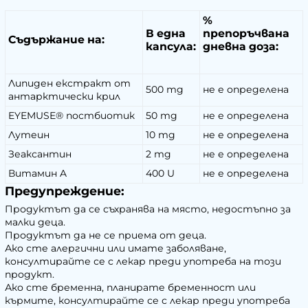
%
В една
препоръчвана
Съдържание на:
капсула:
дневна доза:
Липиден екстракт от
500 mg
не е определена
антарктически крил
EYEMUSE® постбиотик
50 mg
не е определена
Лутеин
10 mg
не е определена
Зеаксантин
2 mg
не е определена
Витамин A
400 U
не е определена
Предупреждение:
Продуктът да се съхранява на място, недостъпно за
малки деца.
Продуктът да не се приема от деца.
Ако сте алергични или имате заболяване,
консултирайте се с лекар преди употреба на този
продукт.
Ако сте бременна, планирате бременност или
кърмите, консултирайте се с лекар преди употреба