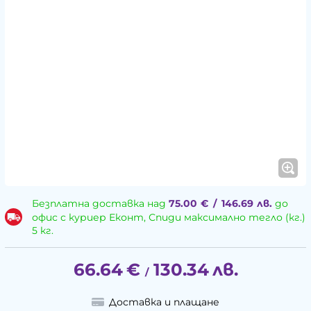
Безплатна доставка над
75.00
€
/
146.69
лв.
до
офис с куриер Еконт, Спиди максимално тегло (кг.)
5 кг.
66.64
€
130.34
лв.
/
Доставка и плащане