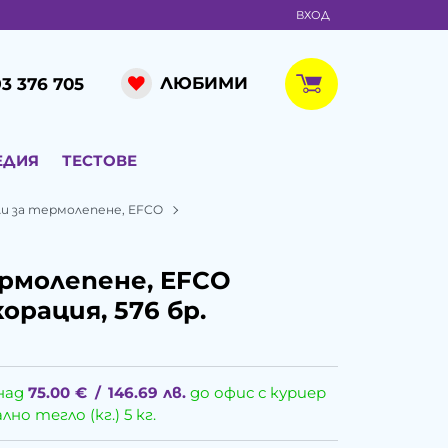
ВХОД
ЛЮБИМИ
3 376 705
ЕДИЯ
ТЕСТОВЕ
и за термолепене, EFCO
рмолепене, EFCO
орация, 576 бр.
над
75.00
€
/
146.69
лв.
до офис с куриер
о тегло (кг.) 5 кг.