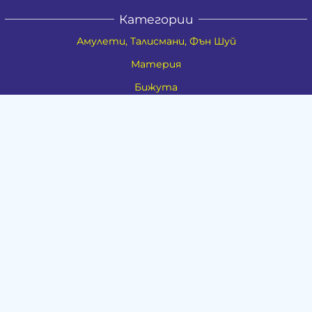
Категории
Амулети, Талисмани, Фън Шуй
Материя
Бижута
Ритуални предмети
Здраве
Натурална козметика
Пособия
Книги и списания
Поводи
Хоби и свободно време
Музика
Материали