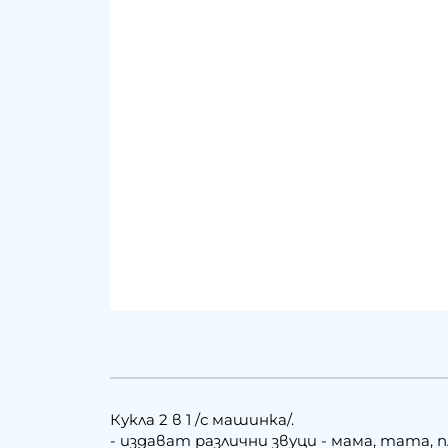
Кукла 2 в 1 /с машинка/.
- издават различни звуци - мама, тата, п