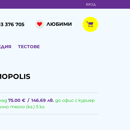
ВХОД
ЛЮБИМИ
3 376 705
ЕДИЯ
ТЕСТОВЕ
SMOPOLIS
над
75.00
€
/
146.69
лв.
до офис с куриер
о тегло (кг.) 5 кг.