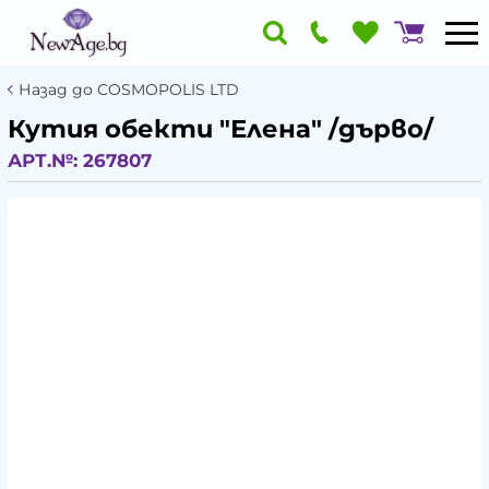
Назад до COSMOPOLIS LTD
Кутия обекти "Елена" /дърво/
АРТ.№:
267807