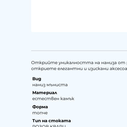
Открийте уникалността на наниза от ро
откриете елегантни и изискани аксесоа
Вид
наниз мъниста
Материал
естествен камък
Форма
топче
Тип на стоката
РОЗОВ КВАРЦ