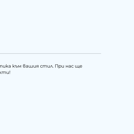
тика към вашия стил. При нас ще
кти!