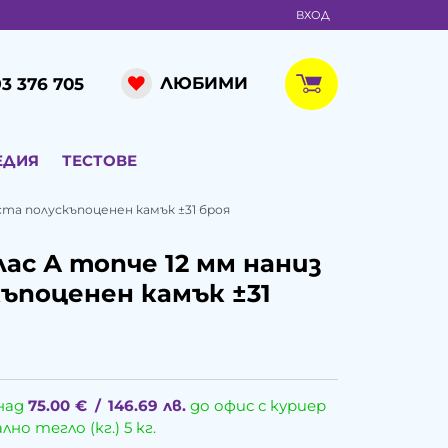
ВХОД
ЛЮБИМИ
3 376 705
ЕДИЯ
ТЕСТОВЕ
та полускъпоценен камък ±31 броя
ас А топче 12 мм наниз
ъпоценен камък ±31
над
75.00
€
/
146.69
лв.
до офис с куриер
о тегло (кг.) 5 кг.