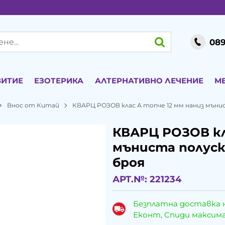
089
ВИТИЕ
ЕЗОТЕРИКА
АЛТЕРНАТИВНО ЛЕЧЕНИЕ
М
Внос от Китай
КВАРЦ РОЗОВ клас А топче 12 мм наниз мънис
КВАРЦ РОЗОВ кл
мъниста полуск
броя
АРТ.№:
221234
Безплатна доставка 
Еконт, Спиди максималн