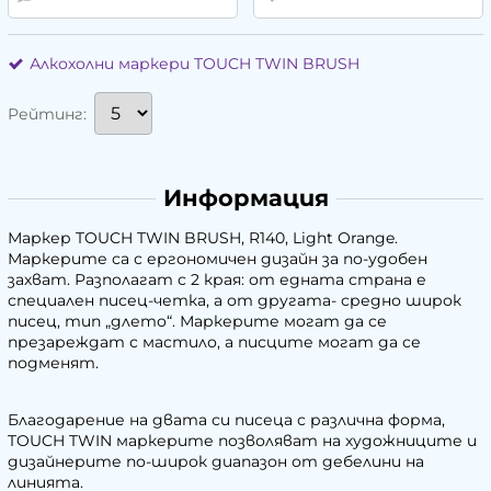
Алкохолни маркери TOUCH TWIN BRUSH
Рейтинг:
Информация
Маркер TOUCH TWIN BRUSH, R140, Light Orange.
Маркерите са с ергономичен дизайн за по-удобен
захват. Разполагат с 2 края: от едната страна е
специален писец-четка, а от другата- средно широк
писец, тип „длето“. Маркерите могат да се
презареждат с мастило, а писците могат да се
подменят.
Благодарение на двата си писеца с различна форма,
TOUCH TWIN маркерите позволяват на художниците и
дизайнерите по-широк диапазон от дебелини на
линията.