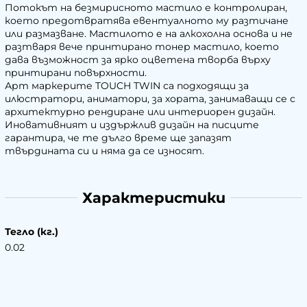
Потокът на безмирисното мастило е контролиран,
което предотвратява евентуалното му разтичане
или размазване. Мастилото е на алкохолна основа и не
разтваря вече принтирано тонер мастило, което
дава възможност за ярко оцветена творба върху
принтирани повърхности.
​Арт маркерите TOUCH TWIN са подходящи за
илюстратори, аниматори, за хората, занимаващи се с
архитектурно рендиране или интериорен дизайн.
Иновативният и издържлив дизайн на писците
гарантира, че те дълго време ще запазят
твърдината си и няма да се износят.
Характеристики
Тегло (кг.)
0.02