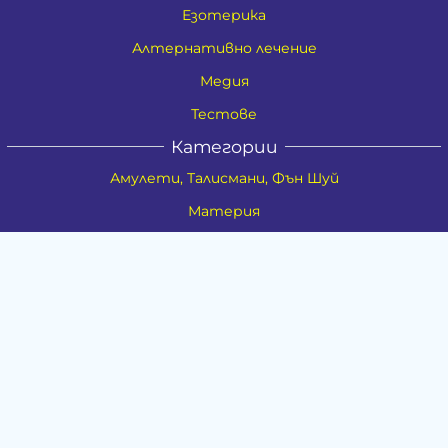
Езотерика
Алтернативно лечение
Медия
Тестове
Категории
Амулети, Талисмани, Фън Шуй
Материя
Бижута
Ритуални предмети
Здраве
Натурална козметика
Пособия
Книги и списания
Поводи