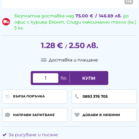
Безплатна доставка над
75.00
€
/
146.69
лв.
до
офис с куриер Еконт, Спиди максимално тегло (кг.)
5 кг.
1.28
€
2.50
лв.
/
Доставка и плащане
бр.
КУПИ
0893 376 705
БЪРЗА ПОРЪЧКА
НАПРАВИ ЗАПИТВАНЕ
ДОБАВИ В ЛЮБИМИ
За рисуване и писане