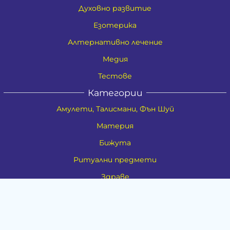
Духовно развитие
Езотерика
Алтернативно лечение
Медия
Тестове
Категории
Амулети, Талисмани, Фън Шуй
Материя
Бижута
Ритуални предмети
Здраве
Натурална козметика
Пособия
Книги и списания