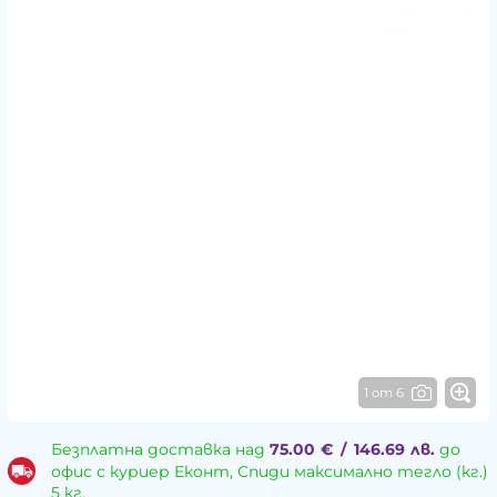
1 от 6
Безплатна доставка над
75.00
€
/
146.69
лв.
до
офис с куриер Еконт, Спиди максимално тегло (кг.)
5 кг.