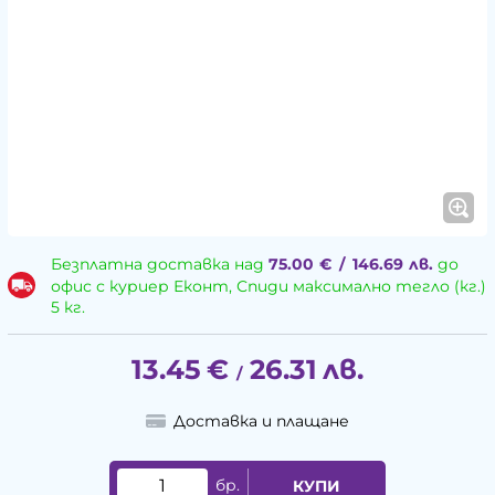
Безплатна доставка над
75.00
€
/
146.69
лв.
до
офис с куриер Еконт, Спиди максимално тегло (кг.)
5 кг.
13.45
€
26.31
лв.
/
Доставка и плащане
бр.
КУПИ