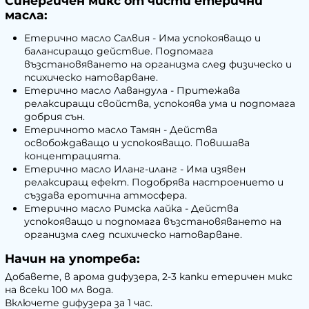
Синергичен микс от чисти етерични
масла:
Етерично масло Салвия - Има успокояващо и
балансиращо действие. Подпомага
възстановяването на организма след физическо и
психическо натоварване.
Етерично масло Лавандула - Притежава
релаксиращи свойства, успокоява ума и подпомага
добрия сън.
Етеричното масло Тамян - Действа
освобождаващо и успокояващо. Повишава
концентрацията.
Етерично масло Иланг-иланг - Има изявен
релаксиращ ефект. Подобрява настроението и
създава еротична атмосфера.
Етерично масло Римска лайка - Действа
успокояващо и подпомага възстановяването на
организма след психическо натоварване.
Начин на употреба:
Добавете, в арома дифузера, 2-3 капки етеричен микс
на всеки 100 мл вода.
Включете дифузера за 1 час.