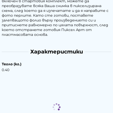
включен в стартовия комплект, можете да
преобразувате всяка Ваша снимка в пикселизирана
схема, след което да я изпечатате и да я направите с
фото перлите. Като сте готови, поставете
залепващото фолио върху произведението си и
притиснете равномерно по цялата повърхност, след
което отстранете готовия Пиксел Арт от
пластмасовата основа.
Характеристики
Тегло (кг.)
0.40