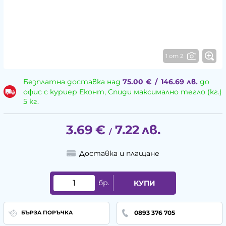
1 от 2
Безплатна доставка над
75.00
€
/
146.69
лв.
до
офис с куриер Еконт, Спиди максимално тегло (кг.)
5 кг.
3.69
€
7.22
лв.
/
Доставка и плащане
бр.
КУПИ
0893 376 705
БЪРЗА ПОРЪЧКА