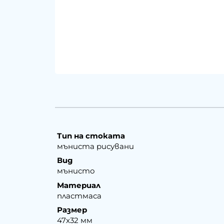
Тип на стоката
мъниста рисувани
Вид
мънисто
Материал
пластмаса
Размер
47х32 мм