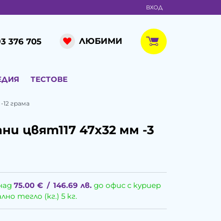
ВХОД
ЛЮБИМИ
3 376 705
ЕДИЯ
ТЕСТОВЕ
-12 грама
и цвят117 47x32 мм -3
над
75.00
€
/
146.69
лв.
до офис с куриер
о тегло (кг.) 5 кг.