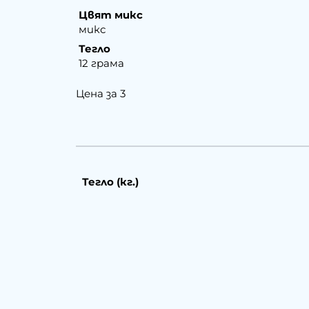
Цвят микс
микс
Тегло
12 грама
Цена за 3
Тегло (кг.)