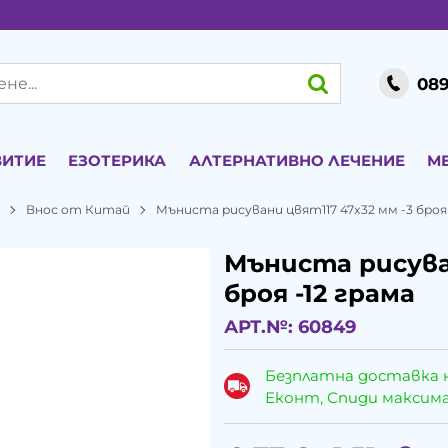
089
ВИТИЕ
ЕЗОТЕРИКА
АЛТЕРНАТИВНО ЛЕЧЕНИЕ
М
и
Внос от Китай
Мъниста рисувани цвят117 47x32 мм -3 броя 
Мъниста рисуван
броя -12 грама
АРТ.№:
60849
Безплатна доставка 
Еконт, Спиди максималн