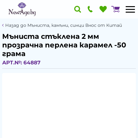
Назад до Мъниста, камъни, синци Внос от Китай
Мъниста стъклена 2 мм
прозрачна перлена карамел -50
грама
АРТ.№:
64887