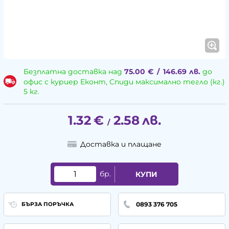
Безплатна доставка над
75.00
€
/
146.69
лв.
до
офис с куриер Еконт, Спиди максимално тегло (кг.)
5 кг.
1.32
€
2.58
лв.
/
Доставка и плащане
бр.
КУПИ
0893 376 705
БЪРЗА ПОРЪЧКА