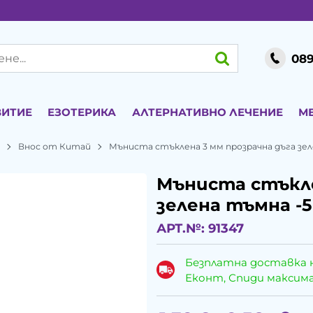
089
ВИТИЕ
ЕЗОТЕРИКА
АЛТЕРНАТИВНО ЛЕЧЕНИЕ
М
и
Внос от Китай
Мъниста стъклена 3 мм прозрачна дъга зел
Мъниста стъкле
зелена тъмна -5
АРТ.№:
91347
Безплатна доставка 
Еконт, Спиди максималн