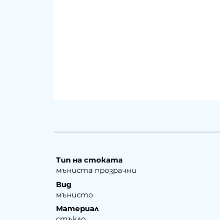
Тип на стоката
мъниста прозрачни
Вид
мънисто
Материал
стъкло