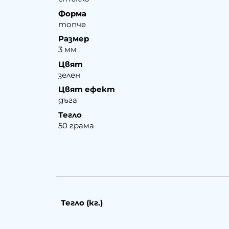
Форма
топче
Размер
3 мм
Цвят
зелен
Цвят ефект
дъга
Тегло
50 грама
Тегло (кг.)