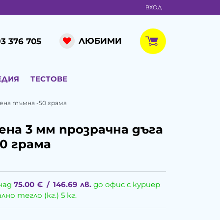
ВХОД
ЛЮБИМИ
3 376 705
ЕДИЯ
ТЕСТОВЕ
ена тъмна -50 грама
на 3 мм прозрачна дъга
0 грама
над
75.00
€
/
146.69
лв.
до офис с куриер
о тегло (кг.) 5 кг.