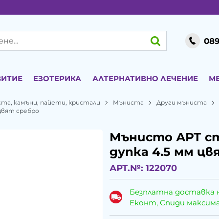
089
ВИТИЕ
ЕЗОТЕРИКА
АЛТЕРНАТИВНО ЛЕЧЕНИЕ
М
ста, камъни, пайети, кристали
Мъниста
Други мъниста
 цвят сребро
Мънисто АРТ ст
дупка 4.5 мм цв
АРТ.№:
122070
Безплатна доставка 
Еконт, Спиди максималн