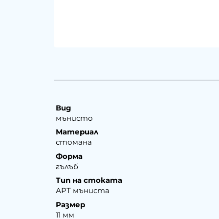
Вид
мънисто
Материал
стомана
Форма
гълъб
Тип на стоката
АРТ мъниста
Размер
11 мм